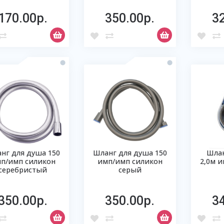
170.00р.
350.00р.
3
нг для душа 150
Шланг для душа 150
Шлан
п/имп силикон
имп/имп силикон
2,0м и
серебристый
серый
350.00р.
350.00р.
3