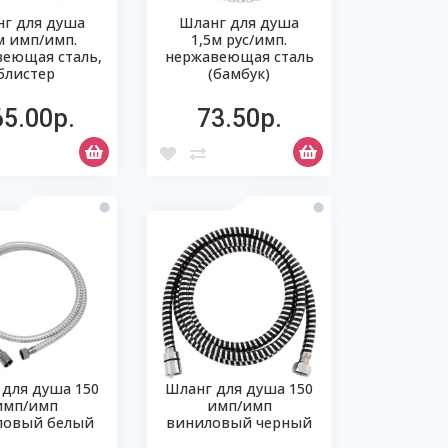
г для душа
Шланг для душа
м имп/имп.
1,5м рус/имп.
еющая сталь,
нержавеющая сталь
блистер
(бамбук)
65.00р.
73.50р.
 для душа 150
Шланг для душа 150
имп/имп
имп/имп
ловый белый
виниловый черный