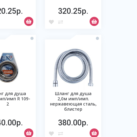
20.25р.
320.25р.
г для душа
Шланг для душа
мп/имп R 109-
2,0м имп/имп.
2
нержавеющая сталь,
блистер
40.00р.
380.00р.