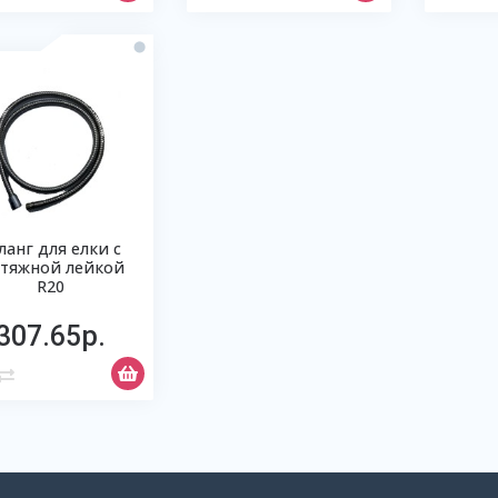
анг для елки с
тяжной лейкой
R20
307.65р.