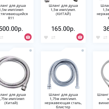
ланг для душа
Шланг для душа
Шлан
1,5м имп/имп
1,5м имп/имп.
1,5
стягивающийся
(КИТАЙ)
нержав
R11
500.00р.
165.00р.
3
ланг для душа
Шланг для душа
Шланг
1,75м имп/имп
1,75м имп/имп.
(Китай)
нержавеющая сталь,
вини
блистер