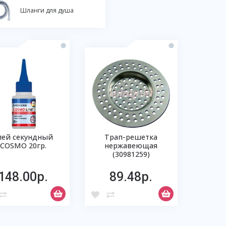
Шланги для душа
лей секундный
Трап-решетка
COSMO 20гр.
нержавеющая
(30981259)
148.00р.
89.48р.