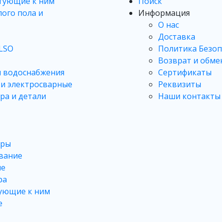
тующие к ним
Поиск
лого пола и
Информация
О нас
Доставка
LSO
Политика Безоп
Возврат и обме
я водоснабжения
Сертификаты
и электросварные
Реквизиты
ра и детали
Наши контакты
оры
вание
ые
ра
тующие к ним
е