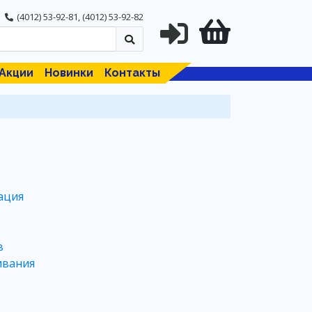
(4012) 53-92-81
,
(4012) 53-92-82
Акции
Новинки
Контакты
ация
в
ивания