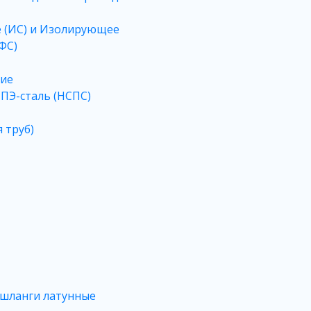
 (ИС) и Изолирующее
ФС)
ие
ПЭ-сталь (НСПС)
 труб)
 шланги латунные