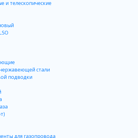
е и телескопические
новый
LSO
тующие
 нержавеющей стали
вой подводки
й
а
аза
т)
менты для газопровода