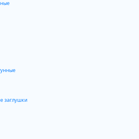
ьные
гунные
е заглушки