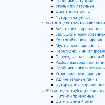
Тройники латунные
Угольники латунные
Фильтры латунные
Футорки латунные
Фитинги для труб никелирова
Бочата никелированные
Заглушки никелированны
Контргайки никелирован
Муфты никелированные
Переходники никелирова
Переходы под резиновый
Разборные соединения н
Тройники никелированн
Угольники никелированн
Удлинительные гайки
Футорки никелированные
Фитинги для труб оцинкованн
Фитинги приварные
Фитинги резьбовые