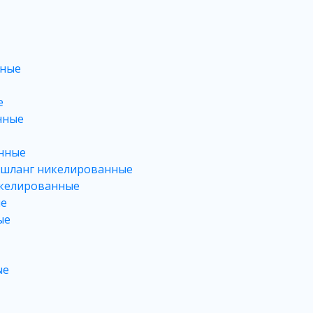
нные
е
нные
нные
 шланг никелированные
икелированные
ые
ые
ые