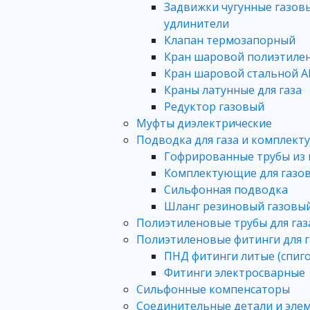
Задвижки чугунные газовы
удлинители
Клапан термозапорный
Кран шаровой полиэтиле
Кран шаровой стальной A
Краны латунные для газа
Редуктор газовый
Муфты диэлектрические
Подводка для газа и комплек
Гофрированные трубы из
Комплектующие для газо
Сильфонная подводка
Шланг резиновый газовы
Полиэтиленовые трубы для газ
Полиэтиленовые фитинги для г
ПНД фитинги литые (спиго
Фитинги электросварные
Сильфонные компенсаторы
Соединительные детали и эле