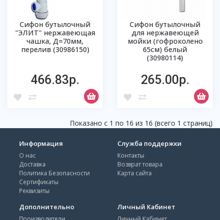
Сифон бутылочный
Сифон бутылочный
"ЭЛИТ" нержавеющая
для нержавеющей
чашка, Д=70мм,
мойки (гофроколено
перелив (30986150)
65см) белый
(30980114)
466.83р.
265.00р.
Показано с 1 по 16 из 16 (всего 1 страниц)
Информация
Служба поддержки
О нас
Контакты
Доставка
Возврат товара
Политика Безопасности
Карта сайта
Сертификаты
Реквизиты
Дополнительно
Личный Кабинет
Производители
Личный Кабинет