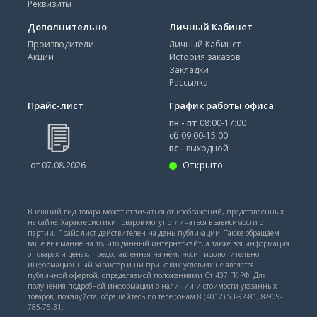
Реквизиты
Дополнительно
Личный Кабинет
Производители
Личный Кабинет
Акции
История заказов
Закладки
Рассылка
Прайс-лист
График работы офиса
пн - пт
08:00-17:00
сб
09:00-15:00
вс -
выходной
Открыто
от 07.08.2026
Внешний вид товара может отличаться от изображений, представленных
на сайте. Характеристики товаров могут отличаться в зависимости от
партии. Прайс-лист действителен на день публикации. Также обращаем
ваше внимание на то, что данный интернет-сайт, а также вся информация
о товарах и ценах, предоставленная на нём, носит исключительно
информационный характер и ни при каких условиях не является
публичной офертой, определяемой положениями Ст.437 ГК РФ. Для
получения подробной информации о наличии и стоимости указанных
товаров, пожалуйста, обращайтесь по телефонам 8 (4012) 53-92-81, 8-909-
785-75-31.