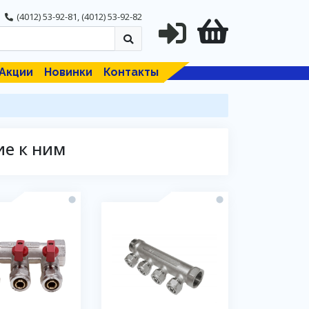
(4012) 53-92-81
,
(4012) 53-92-82
Акции
Новинки
Контакты
ие к ним