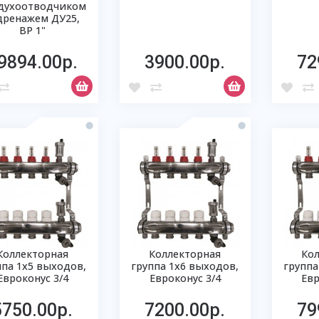
духоотводчиком
дренажем ДУ25,
ВР 1"
9894.00р.
3900.00р.
72
Коллекторная
Коллекторная
Ко
ппа 1х5 выходов,
группа 1х6 выходов,
группа
Евроконус 3/4
Евроконус 3/4
Евр
5750.00р.
7200.00р.
79