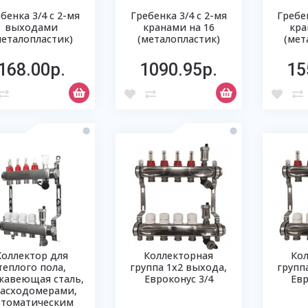
бенка 3/4 с 2-мя
Гребенка 3/4 с 2-мя
Гребен
выходами
кранами на 16
кра
металопластик)
(металопластик)
(мет
168.00р.
1090.95р.
15
Коллектор для
Коллекторная
Ко
теплого пола,
группа 1х2 выхода,
групп
жавеющая сталь,
Евроконус 3/4
Евр
расходомерами,
втоматическим