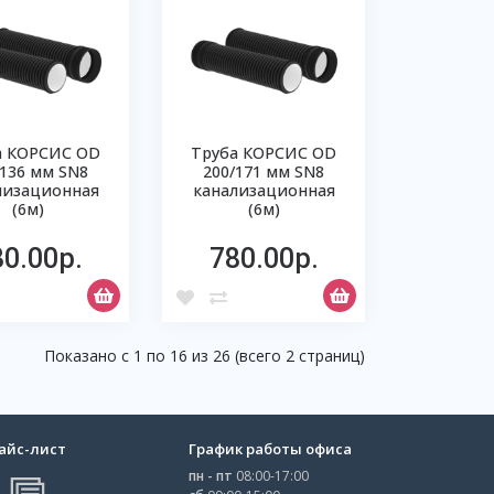
а КОРСИС OD
Труба КОРСИС OD
/136 мм SN8
200/171 мм SN8
лизационная
канализационная
(6м)
(6м)
30.00р.
780.00р.
Показано с 1 по 16 из 26 (всего 2 страниц)
айс-лист
График работы офиса
пн - пт
08:00-17:00