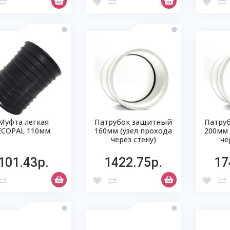
Муфта легкая
Патрубок защитный
Патру
ECOPAL 110мм
160мм (узел прохода
200мм 
через стену)
че
101.43р.
1422.75р.
17