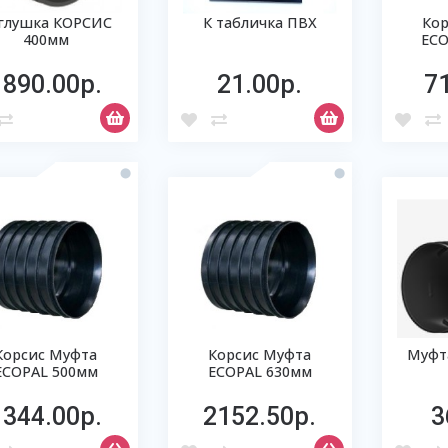
глушка КОРСИС
К табличка ПВХ
Кор
400мм
ECO
1890.00р.
21.00р.
7
Корсис Муфта
Корсис Муфта
Муфт
ECOPAL 500мм
ECOPAL 630мм
1344.00р.
2152.50р.
3