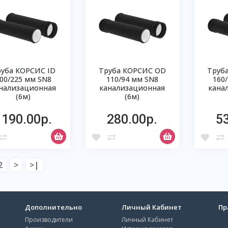
уба КОРСИС ID
Труба КОРСИС OD
Труб
00/225 мм SN8
110/94 мм SN8
160
нализационная
канализационная
кана
(6м)
(6м)
1190.00р.
280.00р.
5
2
>
>|
Дополнительно
Личный Кабинет
Пр
Производители
Личный Кабинет