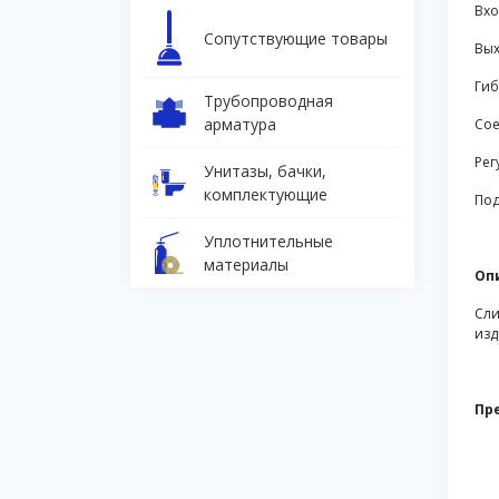
Вхо
Сопутствующие товары
Вых
Гиб
Трубопроводная
арматура
Сое
Рег
Унитазы, бачки,
комплектующие
Под
Уплотнительные
материалы
Оп
Сли
изд
Пр