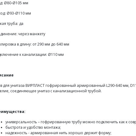
д: Ø80-Ø105 мм
од: Ø93-Ø110 мм
кая труба: да
динение: через манжету
улировка в длину: от 290 мм до 640 мм
ключение к канализации: Ø110 мм
исание
в для унитаза ВИРПЛАСТ гофрированный армированный L290-640 мм, D11
елие, соединяющее унитаз с канализационной трубой.
еимущества:
универсальность – гофрированную трубу можно подключить как к совр
быстрота и удобство монтажа;
надежность - армированная нить хорошо держит форму;