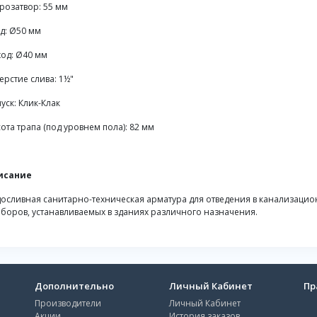
розатвор: 55 мм
д: Ø50 мм
од: Ø40 мм
ерстие слива: 1½"
уск: Клик-Клак
ота трапа (под уровнем пола): 82 мм
исание
осливная санитарно-техническая арматура для отведения в канализацион
боров, устанавливаемых в зданиях различного назначения.
Дополнительно
Личный Кабинет
Пр
Производители
Личный Кабинет
Акции
История заказов