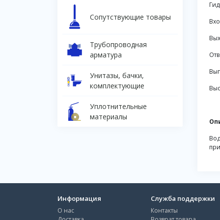
Гид
Сопутствующие товары
Вхо
Вых
Трубопроводная
арматура
Отв
Вып
Унитазы, бачки,
комплектующие
Выс
Уплотнительные
материалы
Оп
Вод
при
Информация
Служба поддержки
О нас
Контакты
Доставка
Возврат товара