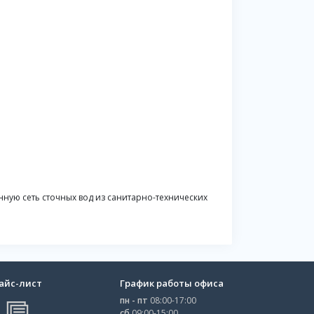
ную сеть сточных вод из санитарно-технических
айс-лист
График работы офиса
пн - пт
08:00-17:00
сб
09:00-15:00