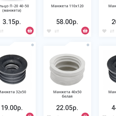
льцо П-20 40-50
Манжета 110х120
Ман
(манжета)
3.15р.
58.00р.
2
анжета 32х50
Манжета 40х50
Ман
белая
19.00р.
22.05р.
4