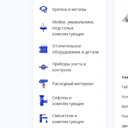
Крепеж и метизы
Мойки, умывальники,
подстолья,
комплектующие
Отопительное
оборудование и детали
Приборы учета и
контроля
Те
Расходный материал
Габ
Усл
Сифоны и
комплектующие
Мат
Смесители и
Пок
комплектующие
Цве