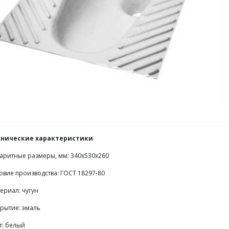
хнические характеристики
аритные размеры, мм: 340х530х260
овие производства: ГОСТ 18297-80
ериал: чугун
рытие: эмаль
т: белый