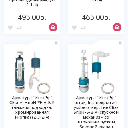
2-1-4)
495.00р.
465.00р.
Арматура "ИнкоЭр"
Арматура "ИнкоЭр"
СБкпм-НпрНРФ-А-В Р
шток, без покрытия,
(нижняя подводка,
узкое отверстие СБа-
хромированная
БпрН-Б-В Р (спускной
кнопка) (2-3-2-4)
механизм со
штоковым пуском,
боковой клапан