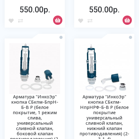
550.00р.
550.00р.
Арматура "ИнкоЭр"
Арматура "ИнкоЭр"
кнопка СБкпм-БпрН-
кнопка СБкпм-
Б-В Р (белое
НпрНРФ-Б-В Р (белое
покрытие, 1 режим
покрытие
слива,
универсальный
универсальный
сливной клапан,
сливной клапан,
нижний клапан
боковой клапан
противодавления) (2-
противодавления) (2-
3-1-4)