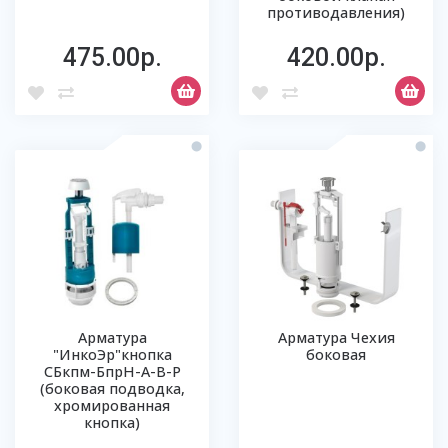
противодавления)
475.00р.
420.00р.
Арматура
Арматура Чехия
"ИнкоЭр"кнопка
боковая
СБкпм-БпрН-А-В-Р
(боковая подводка,
хромированная
кнопка)