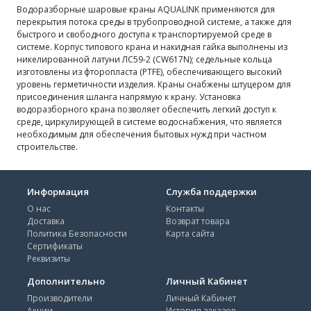
Водоразборные шаровые краны AQUALINK применяются для
перекрытия потока среды в трубопроводной системе, а также для
быстрого и свободного доступа к транспортируемой среде в
системе. Корпус типового крана и накидная гайка выполнены из
никелированной латуни ЛС59-2 (CW617N); седельные кольца
изготовлены из фторопласта (PTFE), обеспечивающего высокий
уровень герметичности изделия. Краны снабжены штуцером для
присоединения шланга напрямую к крану. Установка
водоразборного крана позволяет обеспечить легкий доступ к
среде, циркулирующей в системе водоснабжения, что является
необходимым для обеспечения бытовых нужд при частном
строительстве.
Информация
Служба поддержки
О нас
Контакты
Доставка
Возврат товара
Политика Безопасности
Карта сайта
Сертификаты
Реквизиты
Дополнительно
Личный Кабинет
Производители
Личный Кабинет
Акции
История заказов