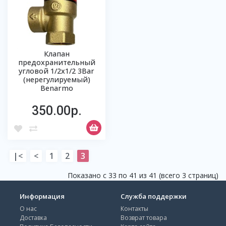
Клапан
предохранительный
угловой 1/2х1/2 3Bar
(нерегулируемый)
Benarmo
350.00р.
|<
<
1
2
3
Показано с 33 по 41 из 41 (всего 3 страниц)
Информация
Служба поддержки
О нас
Контакты
Доставка
Возврат товара