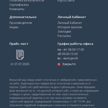
Политика Безопасности
Карта сайта
Сертификаты
Реквизиты
Дополнительно
Личный Кабинет
Производители
Личный Кабинет
Акции
История заказов
Закладки
Рассылка
Прайс-лист
График работы офиса
пн - пт
08:00-17:00
сб
09:00-15:00
вс -
выходной
Закрыто
от 27.07.2026
Внешний вид товара может отличаться от изображений, представленных
на сайте. Характеристики товаров могут отличаться в зависимости от
партии. Прайс-лист действителен на день публикации. Также обращаем
ваше внимание на то, что данный интернет-сайт, а также вся информация
о товарах и ценах, предоставленная на нём, носит исключительно
информационный характер и ни при каких условиях не является
публичной офертой, определяемой положениями Ст.437 ГК РФ. Для
получения подробной информации о наличии и стоимости указанных