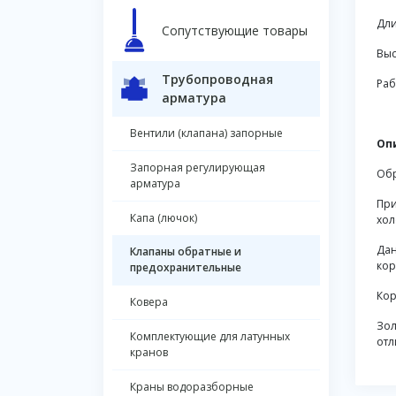
Дли
Сопутствующие товары
Выс
Трубопроводная
Раб
арматура
Вентили (клапана) запорные
Оп
Запорная регулирующая
Обр
арматура
При
Капа (лючок)
хол
Дан
Клапаны обратные и
кор
предохранительные
Кор
Ковера
Зол
Комплектующие для латунных
отл
кранов
Краны водоразборные