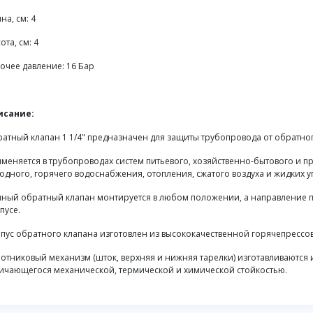
на, см: 4
ота, см: 4
очее давление: 16 Бар
исание:
атный клапан 1 1/4" предназначен для защиты трубопровода от обратно
меняется в трубопроводах систем питьевого, хозяйственно-бытового и 
одного, горячего водоснабжения, отопления, сжатого воздуха и жидких 
ный обратный клапан монтируется в любом положении, а направление п
пусе.
пус обратного клапана изготовлен из высококачественной горячепрессо
отниковый механизм (шток, верхняя и нижняя тарелки) изготавливаются
ичающегося механической, термической и химической стойкостью.