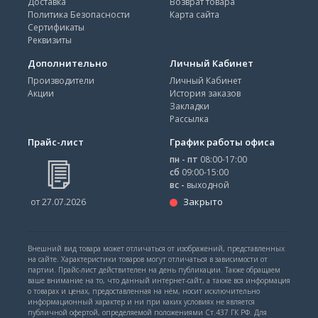
Доставка
Возврат товара
Политика Безопасности
Карта сайта
Сертификаты
Реквизиты
Дополнительно
Личный Кабинет
Производители
Личный Кабинет
Акции
История заказов
Закладки
Рассылка
Прайс-лист
График работы офиса
пн - пт
08:00-17:00
сб
09:00-15:00
вс -
выходной
Закрыто
от 27.07.2026
Внешний вид товара может отличаться от изображений, представленных
на сайте. Характеристики товаров могут отличаться в зависимости от
партии. Прайс-лист действителен на день публикации. Также обращаем
ваше внимание на то, что данный интернет-сайт, а также вся информация
о товарах и ценах, предоставленная на нём, носит исключительно
информационный характер и ни при каких условиях не является
публичной офертой, определяемой положениями Ст.437 ГК РФ. Для