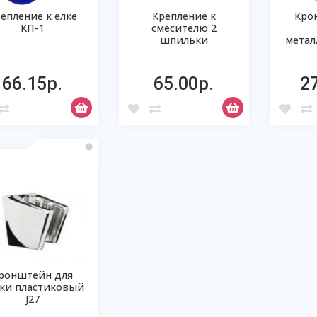
епление к елке
Крепление к
Кро
КП-1
смесителю 2
шпильки
метал
66.15р.
65.00р.
2
ронштейн для
ки пластиковый
J27