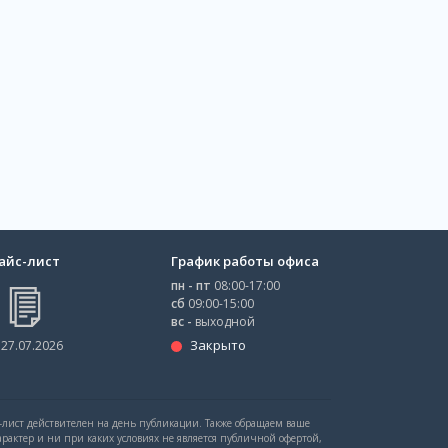
айс-лист
График работы офиса
пн - пт
08:00-17:00
сб
09:00-15:00
вс -
выходной
Закрыто
 27.07.2026
с-лист действителен на день публикации. Также обращаем ваше
рактер и ни при каких условиях не является публичной офертой,