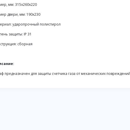
мер, мм: 315х260х220
мер двери, мм: 190х230
ериал: ударопрочный полистирол
пень защиты: IP 31
струкция: сборная
исание:
ф предназначен для защиты счетчика газа от механических повреждений