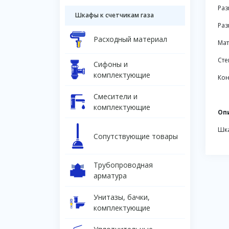
Раз
Шкафы к счетчикам газа
Раз
Расходный материал
Мат
Сте
Сифоны и
комплектующие
Кон
Смесители и
комплектующие
Оп
Шка
Сопутствующие товары
Трубопроводная
арматура
Унитазы, бачки,
комплектующие