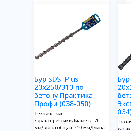
Бур SDS- Plus
Бур
20х250/310 по
20х
бетону Практика
бет
Профи (038-050)
Экс
034
Технические
характеристикиДиаметр: 20
Техни
ммДлина общая: 310 ммДлина
харак