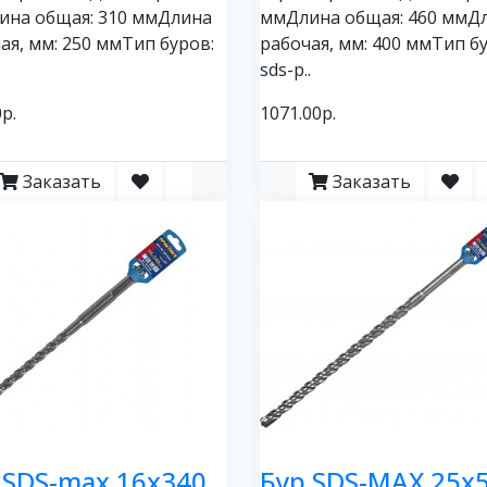
ина общая: 310 ммДлина
ммДлина общая: 460 ммД
ая, мм: 250 ммТип буров:
рабочая, мм: 400 ммТип б
.
sds-p..
р.
1071.00р.
Заказать
Заказать
 SDS-max 16х340
Бур SDS-MAX 25х