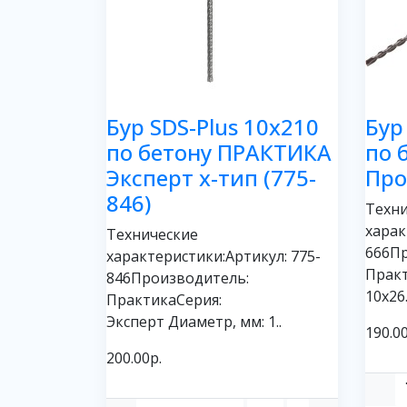
Бур SDS-Plus 10х210
Бур
по бетону ПРАКТИКА
по 
Эксперт х-тип (775-
Про
846)
Техни
харак
Технические
666П
характеристики:Артикул: 775-
Прак
846Производитель:
10х26.
ПрактикаСерия:
Эксперт Диаметр, мм: 1..
190.00
200.00р.