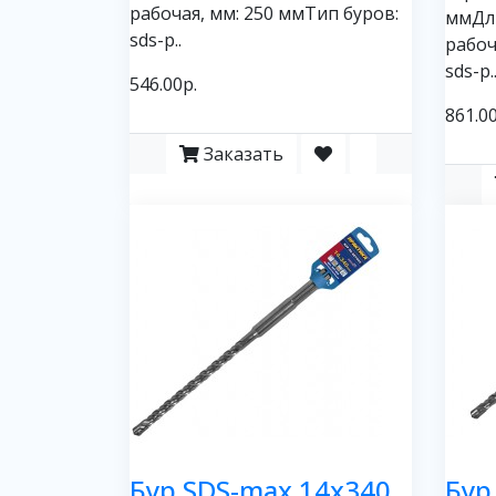
рабочая, мм: 250 ммТип буров:
ммДл
sds-p..
рабоч
sds-p.
546.00р.
861.00
Заказать
Бур SDS-max 14х340
Бур