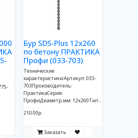
1000
Бур SDS-Plus 12х260
ИКА
по бетону ПРАКТИКА
5-
Профи (033-703)
Технические
характеристики:Артикул: 033-
703Производитель:
775-
ПрактикаСерия:
ПрофиДиаметр,мм: 12х260Тип ..
210.00р.
Заказать