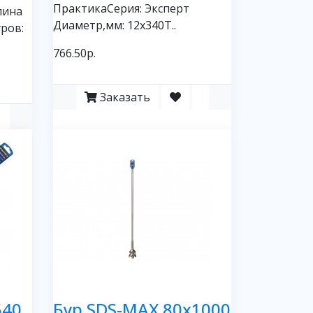
ПрактикаСерия: Эксперт
лина
Диаметр,мм: 12х340Т..
уров:
766.50р.
Заказать
540
Бур SDS-MAX 80х1000