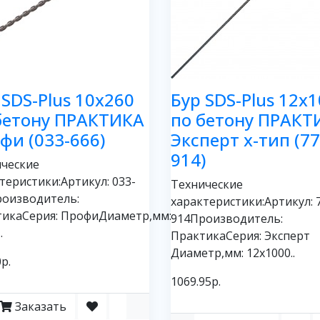
 SDS-Plus 10х260
Бур SDS-Plus 12х
бетону ПРАКТИКА
по бетону ПРАКТ
фи (033-666)
Эксперт х-тип (77
914)
ческие
теристики:Артикул: 033-
Технические
роизводитель:
характеристики:Артикул: 
тикаСерия: ПрофиДиаметр,мм:
914Производитель:
.
ПрактикаСерия: Эксперт
Диаметр,мм: 12х1000..
р.
1069.95р.
Заказать