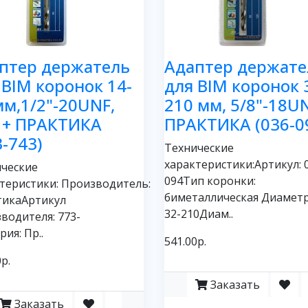
птер держатель
Адаптер держате
 BIM коронок 14-
для BIM коронок 
мм,1/2"-20UNF,
210 мм, 5/8"-18U
 + ПРАКТИКА
ПРАКТИКА (036-0
3-743)
Технические
характеристики:Артикул: 
ческие
094Тип коронки:
теристики: Производитель:
биметаллическая Диаметр
тикаАртикул
32-210Диам..
водителя: 773-
рия: Пр..
541.00р.
р.
Заказать
Заказать