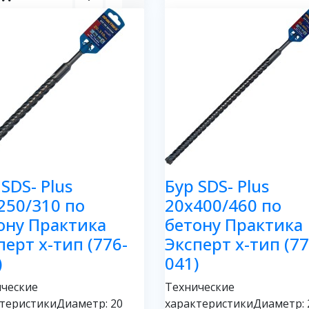
 SDS- Plus
Бур SDS- Plus
250/310 по
20х400/460 по
ону Практика
бетону Практика
перт х-тип (776-
Эксперт х-тип (77
)
041)
ческие
Технические
теристикиДиаметр: 20
характеристикиДиаметр: 