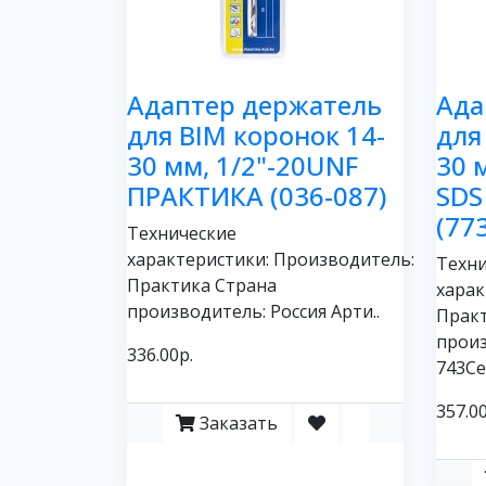
Адаптер держатель
Ада
для BIM коронок 14-
для
30 мм, 1/2"-20UNF
30 
ПРАКТИКА (036-087)
SDS
(77
Технические
характеристики: Производитель:
Техни
Практика Страна
харак
производитель: Россия Арти..
Прак
произ
336.00р.
743Се
357.00
Заказать