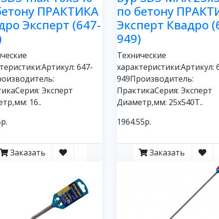
бетону ПРАКТИКА
по бетону ПРАКТ
дро Эксперт (647-
Эксперт Квадро (
)
949)
ческие
Технические
теристики:Артикул: 647-
характеристики:Артикул: 
роизводитель:
949Производитель:
икаСерия: Эксперт
ПрактикаСерия: Эксперт
тр,мм: 16..
Диаметр,мм: 25х540Т..
р.
1964.55р.
Заказать
Заказать