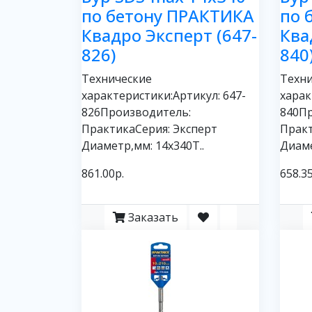
по бетону ПРАКТИКА
по 
Квадро Эксперт (647-
Ква
826)
840
Технические
Техни
характеристики:Артикул: 647-
харак
826Производитель:
840П
ПрактикаСерия: Эксперт
Практ
Диаметр,мм: 14х340Т..
Диаме
861.00р.
658.35
Заказать