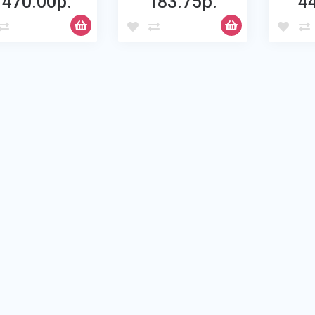
1470.00р.
183.75р.
4