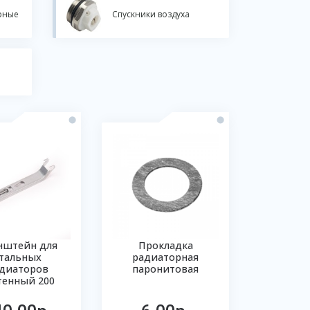
рные
Спускники воздуха
нштейн для
Прокладка
тальных
радиаторная
диаторов
паронитовая
тенный 200