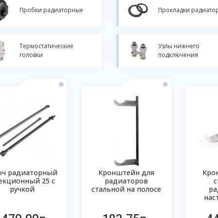
Пробки радиаторные
Прокладки радиато
Термостатические
Узлы нижнего
головки
подключения
юч радиаторный
Кронштейн для
Кро
секционный 25 с
радиаторов
с
ручкой
стальной на полосе
ра
нас