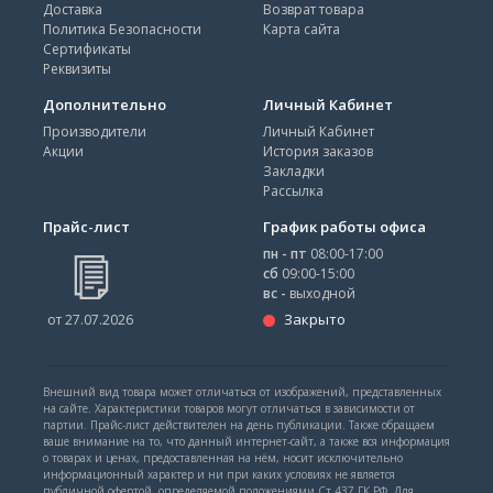
Доставка
Возврат товара
Политика Безопасности
Карта сайта
Сертификаты
Реквизиты
Дополнительно
Личный Кабинет
Производители
Личный Кабинет
Акции
История заказов
Закладки
Рассылка
Прайс-лист
График работы офиса
пн - пт
08:00-17:00
сб
09:00-15:00
вс -
выходной
Закрыто
от 27.07.2026
Внешний вид товара может отличаться от изображений, представленных
на сайте. Характеристики товаров могут отличаться в зависимости от
партии. Прайс-лист действителен на день публикации. Также обращаем
ваше внимание на то, что данный интернет-сайт, а также вся информация
о товарах и ценах, предоставленная на нём, носит исключительно
информационный характер и ни при каких условиях не является
публичной офертой, определяемой положениями Ст.437 ГК РФ. Для