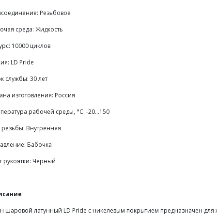
соединение: Резьбовое
очая среда: Жидкость
урс: 10000 циклов
ия: LD Pride
к службы: 30 лет
ана изготовления: Россия
пература рабочей среды, °С: -20…150
 резьбы: Внутренняя
авление: Бабочка
т рукоятки: Черный
исание
н шаровой латунный LD Pride с никелевым покрытием предназначен для ж