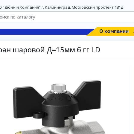
 "Дюйм и Компания" г. Калининград, Московский проспект 181д
О компании
ран шаровой Д=15мм б гг LD