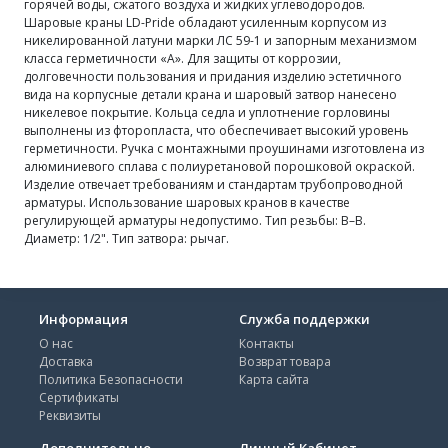
горячей воды, сжатого воздуха и жидких углеводородов.
Шаровые краны LD-Pride обладают усиленным корпусом из
никелированной латуни марки ЛС 59-1 и запорным механизмом
класса герметичности «А». Для защиты от коррозии,
долговечности пользования и придания изделию эстетичного
вида на корпусные детали крана и шаровый затвор нанесено
никелевое покрытие. Кольца седла и уплотнение горловины
выполнены из фторопласта, что обеспечивает высокий уровень
герметичности. Ручка с монтажными проушинами изготовлена из
алюминиевого сплава с полиуретановой порошковой окраской.
Изделие отвечает требованиям и стандартам трубопроводной
арматуры. Использование шаровых кранов в качестве
регулирующей арматуры недопустимо. Тип резьбы: В–В.
Диаметр: 1/2". Тип затвора: рычаг.
Информация
Служба поддержки
О нас
Контакты
Доставка
Возврат товара
Политика Безопасности
Карта сайта
Сертификаты
Реквизиты