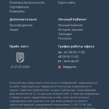
Политика Безопасности
Карта сайта
Сертификаты
Реквизиты
Дополнительно
Личный Кабинет
Производители
Личный Кабинет
Акции
История заказов
Закладки
Рассылка
Прайс-лист
График работы офиса
пн - пт
08:00-17:00
сб
09:00-15:00
вс -
выходной
Закрыто
от 27.07.2026
Внешний вид товара может отличаться от изображений, представленных
на сайте. Характеристики товаров могут отличаться в зависимости от
партии. Прайс-лист действителен на день публикации. Также обращаем
ваше внимание на то, что данный интернет-сайт, а также вся информация
о товарах и ценах, предоставленная на нём, носит исключительно
информационный характер и ни при каких условиях не является
публичной офертой, определяемой положениями Ст.437 ГК РФ. Для
получения подробной информации о наличии и стоимости указанных