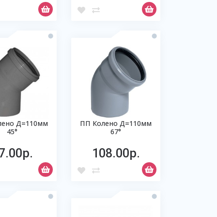
лено Д=110мм
ПП Колено Д=110мм
45°
67°
7.00р.
108.00р.