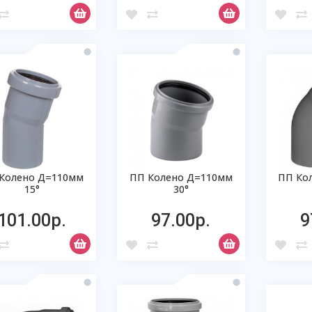
Колено Д=110мм
ПП Колено Д=110мм
ПП Ко
15°
30°
101.00р.
97.00р.
9