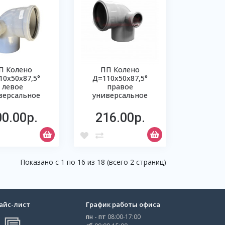
П Колено
ПП Колено
10х50х87,5°
Д=110х50х87,5°
левое
правое
версальное
универсальное
00.00р.
216.00р.
Показано с 1 по 16 из 18 (всего 2 страниц)
айс-лист
График работы офиса
пн - пт
08:00-17:00