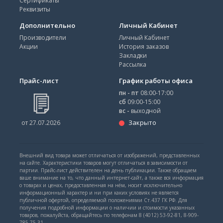
Сертификаты
Реквизиты
Дополнительно
Личный Кабинет
Производители
Личный Кабинет
Акции
История заказов
Закладки
Рассылка
Прайс-лист
График работы офиса
пн - пт
08:00-17:00
сб
09:00-15:00
вс -
выходной
Закрыто
от 27.07.2026
Внешний вид товара может отличаться от изображений, представленных
на сайте. Характеристики товаров могут отличаться в зависимости от
партии. Прайс-лист действителен на день публикации. Также обращаем
ваше внимание на то, что данный интернет-сайт, а также вся информация
о товарах и ценах, предоставленная на нём, носит исключительно
информационный характер и ни при каких условиях не является
публичной офертой, определяемой положениями Ст.437 ГК РФ. Для
получения подробной информации о наличии и стоимости указанных
товаров, пожалуйста, обращайтесь по телефонам 8 (4012) 53-92-81, 8-909-
785-75-31.