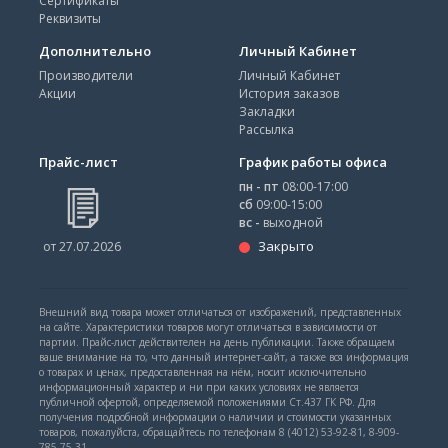
Сертификаты
Реквизиты
Дополнительно
Личный Кабинет
Производители
Личный Кабинет
Акции
История заказов
Закладки
Рассылка
Прайс-лист
График работы офиса
пн - пт
08:00-17:00
сб
09:00-15:00
вс -
выходной
Закрыто
от 27.07.2026
Внешний вид товара может отличаться от изображений, представленных
на сайте. Характеристики товаров могут отличаться в зависимости от
партии. Прайс-лист действителен на день публикации. Также обращаем
ваше внимание на то, что данный интернет-сайт, а также вся информация
о товарах и ценах, предоставленная на нём, носит исключительно
информационный характер и ни при каких условиях не является
публичной офертой, определяемой положениями Ст.437 ГК РФ. Для
получения подробной информации о наличии и стоимости указанных
товаров, пожалуйста, обращайтесь по телефонам 8 (4012) 53-92-81, 8-909-
785-75-31.