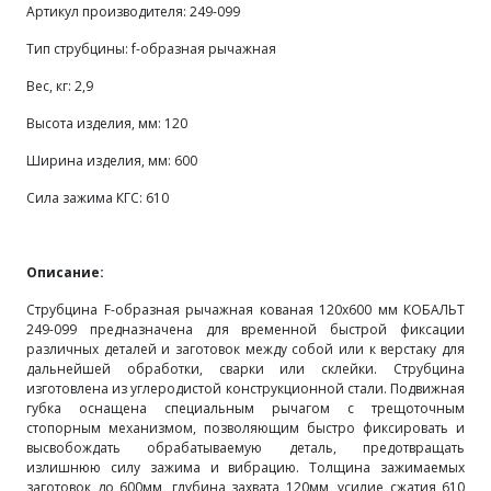
Артикул производителя: 249-099
Тип струбцины: f-образная рычажная
Вес, кг: 2,9
Высота изделия, мм: 120
Ширина изделия, мм: 600
Сила зажима КГС: 610
Описание:
Струбцина F-образная рычажная кованая 120х600 мм КОБАЛЬТ
249-099 предназначена для временной быстрой фиксации
различных деталей и заготовок между собой или к верстаку для
дальнейшей обработки, сварки или склейки. Струбцина
изготовлена из углеродистой конструкционной стали. Подвижная
губка оснащена специальным рычагом с трещоточным
стопорным механизмом, позволяющим быстро фиксировать и
высвобождать обрабатываемую деталь, предотвращать
излишнюю силу зажима и вибрацию. Толщина зажимаемых
заготовок до 600мм, глубина захвата 120мм, усилие сжатия 610