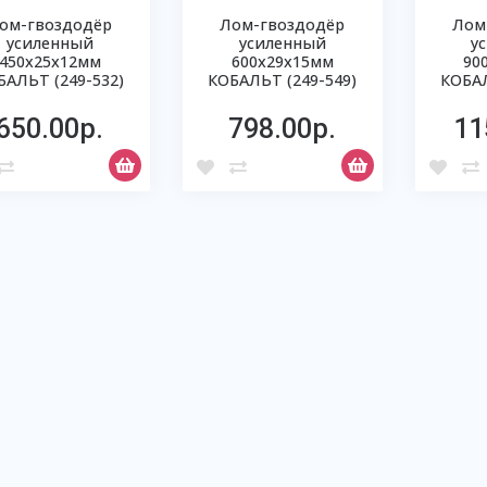
ом-гвоздодёр
Лом-гвоздодёр
Лом
усиленный
усиленный
у
450х25х12мм
600х29х15мм
90
БАЛЬТ (249-532)
КОБАЛЬТ (249-549)
КОБАЛ
650.00р.
798.00р.
11