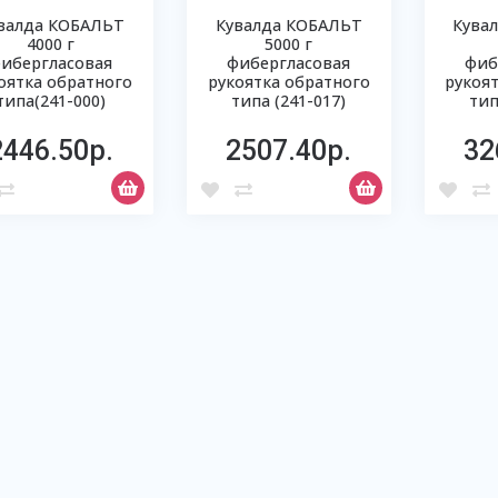
валда КОБАЛЬТ
Кувалда КОБАЛЬТ
Кува
4000 г
5000 г
ибергласовая
фибергласовая
фиб
оятка обратного
рукоятка обратного
рукоя
типа(241-000)
типа (241-017)
тип
2446.50р.
2507.40р.
32