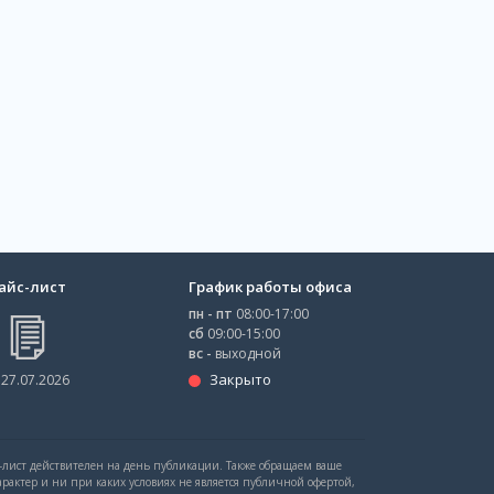
айс-лист
График работы офиса
пн - пт
08:00-17:00
сб
09:00-15:00
вс -
выходной
Закрыто
 27.07.2026
с-лист действителен на день публикации. Также обращаем ваше
рактер и ни при каких условиях не является публичной офертой,