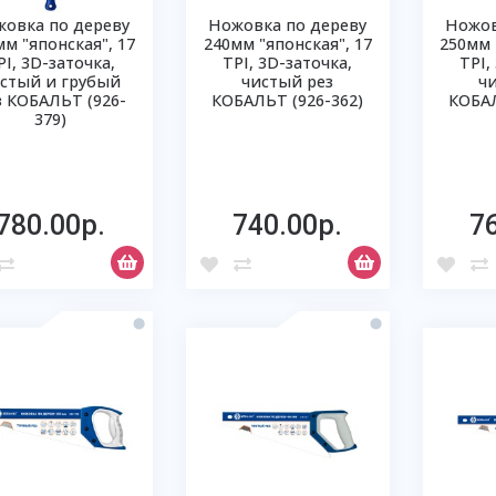
овка по дереву
Ножовка по дереву
Ножов
мм "японская", 17
240мм "японская", 17
250мм 
РI, 3D-заточка,
ТРI, 3D-заточка,
ТРI,
стый и грубый
чистый рез
ч
з КОБАЛЬТ (926-
КОБАЛЬТ (926-362)
КОБАЛ
379)
780.00р.
740.00р.
7