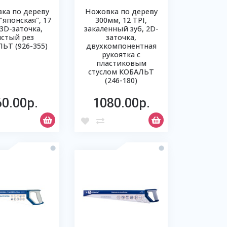
ка по дереву
Ножовка по дереву
"японская", 17
300мм, 12 ТРI,
 3D-заточка,
закаленный зуб, 2D-
истый рез
заточка,
ЬТ (926-355)
двухкомпонентная
рукоятка с
пластиковым
стуслом КОБАЛЬТ
(246-180)
60.00р.
1080.00р.