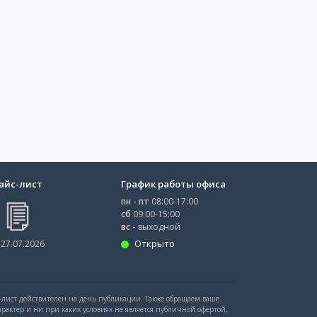
айс-лист
График работы офиса
пн - пт
08:00-17:00
сб
09:00-15:00
вс -
выходной
Открыто
 27.07.2026
с-лист действителен на день публикации. Также обращаем ваше
рактер и ни при каких условиях не является публичной офертой,