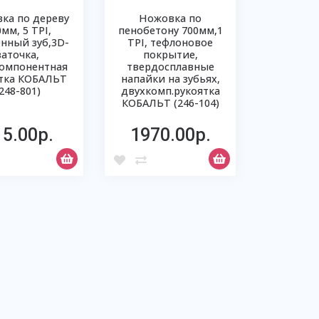
ка по дереву
Ножовка по
0мм, 5 ТРI,
пенобетону 700мм,1
енный зуб,3D-
ТРI, тефлоновое
заточка,
покрытие,
омпонентная
твердосплавные
тка КОБАЛЬТ
напайки на зубьях,
(248-801)
двухкомп.рукоятка
КОБАЛЬТ (246-104)
15.00р.
1970.00р.