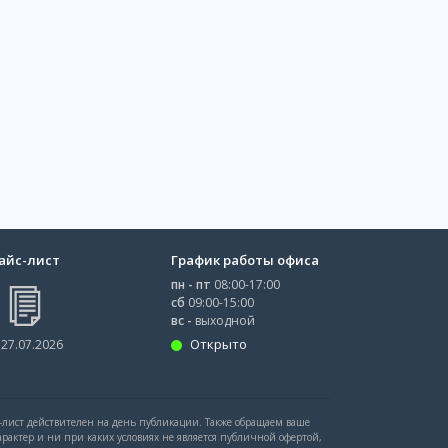
айс-лист
График работы офиса
пн - пт
08:00-17:00
сб
09:00-15:00
вс -
выходной
Открыто
 27.07.2026
с-лист действителен на день публикации. Также обращаем ваше
рактер и ни при каких условиях не является публичной офертой,