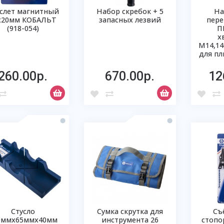
слет магнитный
Набор скребок + 5
На
х20мм КОБАЛЬТ
запасных лезвий
пер
(918-054)
П
х
М14,14
для пл
260.00р.
670.00р.
12
Стусло
Сумка скрутка для
Съ
0ммх65ммх40мм
инструмента 26
стопо