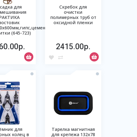
садка для
Скребок для
емешивания
очистки
РАКТИКА
полимерных труб от
востовик
оксидной пленки
0х600мм,гипс,цемент,клей
итки (645-723)
60.00р.
2415.00р.
ёмник для
Тарелка магнитная
рных колец в
для крепежа 132х78