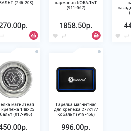
БАЛЬТ (246-203)
карманов КОБАЛЬТ
н
(911-567)
насад
270.00р.
1858.50р.
4
релка магнитная
Тарелка магнитная
 крепежа 148х25
для крепежа 277х177
бальт (917-996)
Кобальт (919-456)
450.00р.
996.00р.