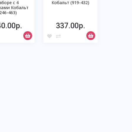
аборе с 4
Кобальт (919-432)
ками Кобальт
(246-463)
40.00р.
337.00р.