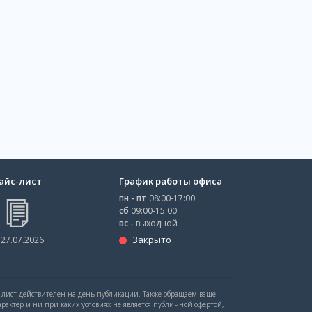
айс-лист
График работы офиса
пн - пт
08:00-17:00
сб
09:00-15:00
вс -
выходной
Закрыто
 27.07.2026
с-лист действителен на день публикации. Также обращаем ваше
рактер и ни при каких условиях не является публичной офертой,