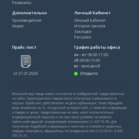
Реквизиты
Дополнительно
Личный Кабинет
Производители
Личный Кабинет
Акции
История заказов
Закладки
Рассылка
Прайс-лист
График работы офиса
пн - пт
08:00-17:00
сб
09:00-15:00
вс -
выходной
Открыто
от 27.07.2026
Внешний вид товара может отличаться от изображений, представленных
на сайте. Характеристики товаров могут отличаться в зависимости от
партии. Прайс-лист действителен на день публикации. Также обращаем
ваше внимание на то, что данный интернет-сайт, а также вся информация
о товарах и ценах, предоставленная на нём, носит исключительно
информационный характер и ни при каких условиях не является
публичной офертой, определяемой положениями Ст.437 ГК РФ. Для
получения подробной информации о наличии и стоимости указанных
товаров, пожалуйста, обращайтесь по телефонам 8 (4012) 53-92-81, 8-909-
785-75-31.