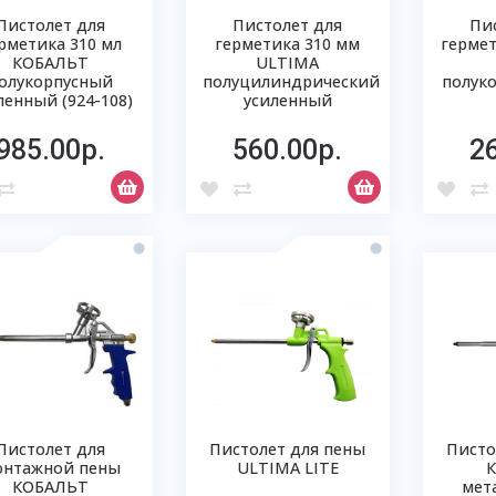
Пистолет для
Пистолет для
Пи
рметика 310 мл
герметика 310 мм
герме
КОБАЛЬТ
ULTIMA
олукорпусный
полуцилиндрический
полуко
ленный (924-108)
усиленный
985.00р.
560.00р.
2
Пистолет для
Пистолет для пены
Писто
онтажной пены
ULTIMA LITE
КОБАЛЬТ
мет