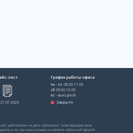
айс-лист
График работы офиса
пн - пт
08:00-17:00
сб
09:00-15:00
вс -
выходной
Закрыто
 27.07.2026
с-лист действителен на день публикации. Также обращаем ваше
рактер и ни при каких условиях не является публичной офертой,