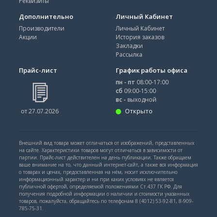
Реквизиты
Дополнительно
Личный Кабинет
Производители
Личный Кабинет
Акции
История заказов
Закладки
Рассылка
Прайс-лист
График работы офиса
пн - пт
08:00-17:00
сб
09:00-15:00
вс -
выходной
Открыто
от 27.07.2026
Внешний вид товара может отличаться от изображений, представленных
на сайте. Характеристики товаров могут отличаться в зависимости от
партии. Прайс-лист действителен на день публикации. Также обращаем
ваше внимание на то, что данный интернет-сайт, а также вся информация
о товарах и ценах, предоставленная на нём, носит исключительно
информационный характер и ни при каких условиях не является
публичной офертой, определяемой положениями Ст.437 ГК РФ. Для
получения подробной информации о наличии и стоимости указанных
товаров, пожалуйста, обращайтесь по телефонам 8 (4012) 53-92-81, 8-909-
785-75-31.