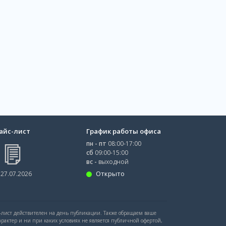
айс-лист
График работы офиса
пн - пт
08:00-17:00
сб
09:00-15:00
вс -
выходной
Открыто
 27.07.2026
с-лист действителен на день публикации. Также обращаем ваше
рактер и ни при каких условиях не является публичной офертой,