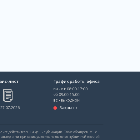
айс-лист
График работы офиса
пн - пт
08:00-17:00
сб
09:00-15:00
вс -
выходной
Закрыто
 27.07.2026
с-лист действителен на день публикации. Также обращаем ваше
рактер и ни при каких условиях не является публичной офертой,