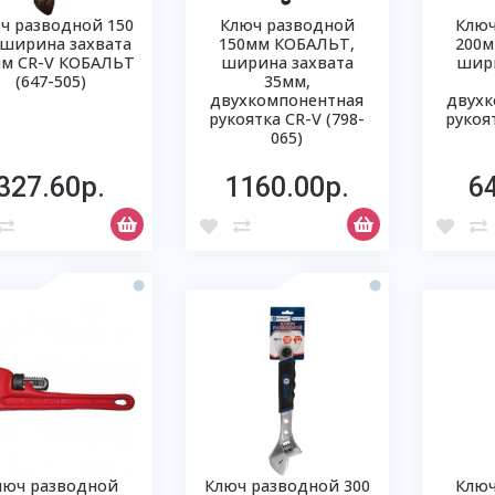
ч разводной 150
Ключ разводной
Ключ
ширина захвата
150мм КОБАЛЬТ,
200м
мм CR-V КОБАЛЬТ
ширина захвата
шири
(647-505)
35мм,
двухкомпонентная
двухк
рукоятка CR-V (798-
рукоят
065)
327.60р.
1160.00р.
6
люч разводной
Ключ разводной 300
Ключ