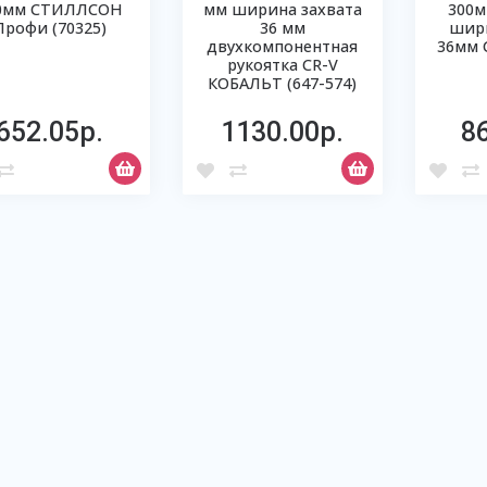
0мм СТИЛЛСОН
мм ширина захвата
300м
Профи (70325)
36 мм
шири
двухкомпонентная
36мм C
рукоятка CR-V
КОБАЛЬТ (647-574)
652.05р.
1130.00р.
8