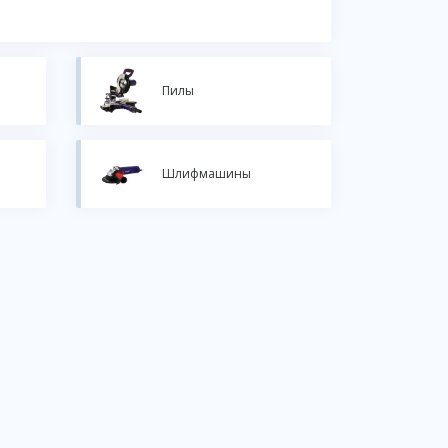
Пилы
Шлифмашины