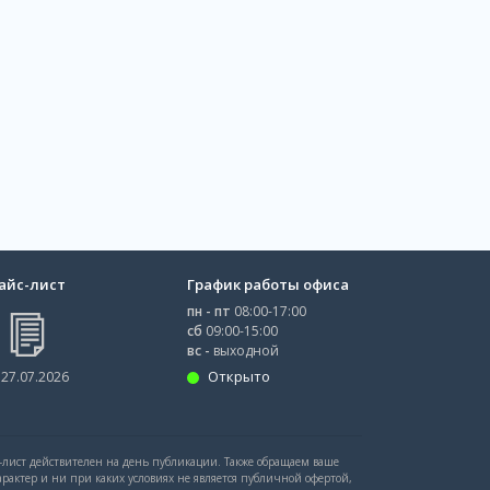
айс-лист
График работы офиса
пн - пт
08:00-17:00
сб
09:00-15:00
вс -
выходной
Открыто
 27.07.2026
с-лист действителен на день публикации. Также обращаем ваше
рактер и ни при каких условиях не является публичной офертой,