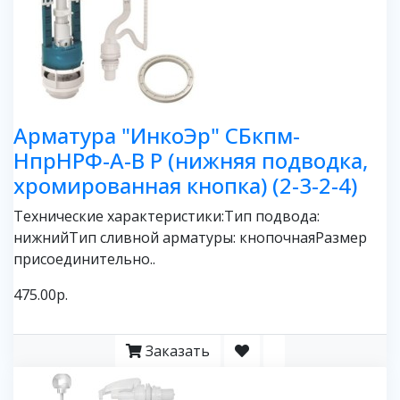
Арматура "ИнкоЭр" СБкпм-
НпрНРФ-А-В Р (нижняя подводка,
хромированная кнопка) (2-3-2-4)
Технические характеристики:Тип подвода:
нижнийТип сливной арматуры: кнопочнаяРазмер
присоединительно..
475.00р.
Заказать