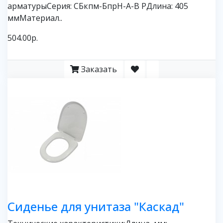
арматурыСерия: СБкпм-БпрН-А-В РДлина: 405
ммМатериал..
504.00р.
Заказать
Сиденье для унитаза "Каскад"