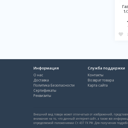
Га
1/
Информация
Служба поддержки
О нас
Контакты
Доставка
Возврат товара
Политика Безопасности
Карта сайта
Сертификаты
Реквизиты
Внешний вид товара может отличаться от изображений, представле
внимание на то, что данный интернет-сайт, а также вся информа
определяемой положениями Ст.437 ГК РФ. Для получения подробно