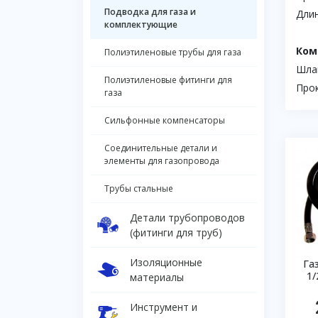
Подводка для газа и
Длина
комплектующие
Ком
Полиэтиленовые трубы для газа
Шлан
Полиэтиленовые фитинги для
Прок
газа
Сильфонные компенсаторы
Соединительные детали и
элементы для газопровода
Трубы стальные
Детали трубопроводов
(фитинги для труб)
Изоляционные
Га
1/
материалы
Инструмент и