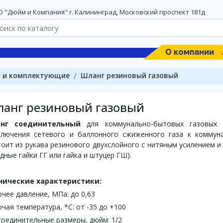
 "Дюйм и Компания" г. Калининград, Московский проспект 181д
О компании
а и комплектующие
Шланг резиновый газовый
анг резиновый газовый
нг соединительный
для коммунально-бытовых газовых 
ключения сетевого и баллонного сжиженного газа к коммун
оит из рукава резинового двухслойного с нитяным усилением 
дные гайки ГГ или гайка и штуцер ГШ).
нические характеристики:
чее давление, МПа: до 0,63
чая температура, *С: от -35 до +100
оединительные размеры, дюйм: 1/2