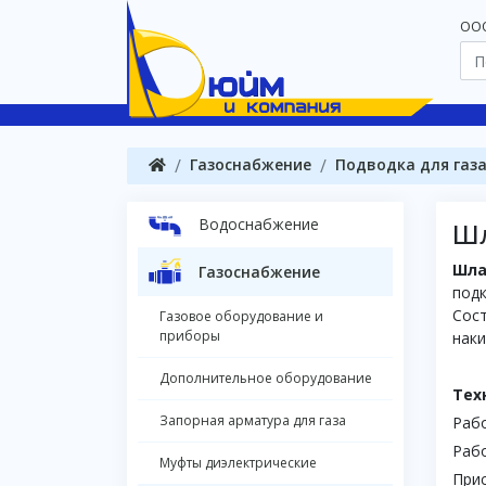
OOO
Газоснабжение
Подводка для газ
Водоснабжение
Шл
Шла
Газоснабжение
под
Сост
Газовое оборудование и
приборы
наки
Дополнительное оборудование
Тех
Запорная арматура для газа
Рабо
Рабо
Муфты диэлектрические
Прис