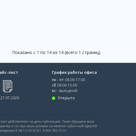
Показано с 1 по 14 из 14 (всего 1 страниц)
айс-лист
График работы офиса
пн - пт
08:00-17:00
сб
09:00-15:00
вс -
выходной
Открыто
 27.07.2026
с-лист действителен на день публикации. Также обращаем ваше
рактер и ни при каких условиях не является публичной офертой,
ефонам 8 (4012) 53-92-81, 8-909-785-75-31.