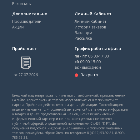
Реквизиты
Дополнительно
Личный Кабинет
Производители
Личный Кабинет
Акции
История заказов
Закладки
Рассылка
Прайс-лист
График работы офиса
пн - пт
08:00-17:00
сб
09:00-15:00
вс -
выходной
Закрыто
от 27.07.2026
Внешний вид товара может отличаться от изображений, представленных
на сайте. Характеристики товаров могут отличаться в зависимости от
партии. Прайс-лист действителен на день публикации. Также обращаем
ваше внимание на то, что данный интернет-сайт, а также вся информация
о товарах и ценах, предоставленная на нём, носит исключительно
информационный характер и ни при каких условиях не является
публичной офертой, определяемой положениями Ст.437 ГК РФ. Для
получения подробной информации о наличии и стоимости указанных
товаров, пожалуйста, обращайтесь по телефонам 8 (4012) 53-92-81, 8-909-
785-75-31.