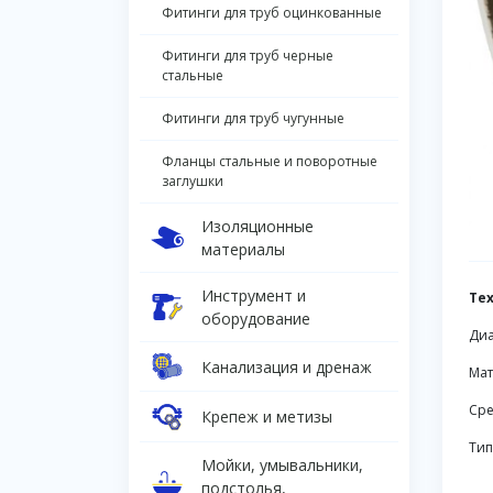
Фитинги для труб оцинкованные
Фитинги для труб черные
стальные
Фитинги для труб чугунные
Фланцы стальные и поворотные
заглушки
Изоляционные
материалы
Инструмент и
Те
оборудование
Диа
Канализация и дренаж
Мат
Сре
Крепеж и метизы
Тип
Мойки, умывальники,
подстолья,