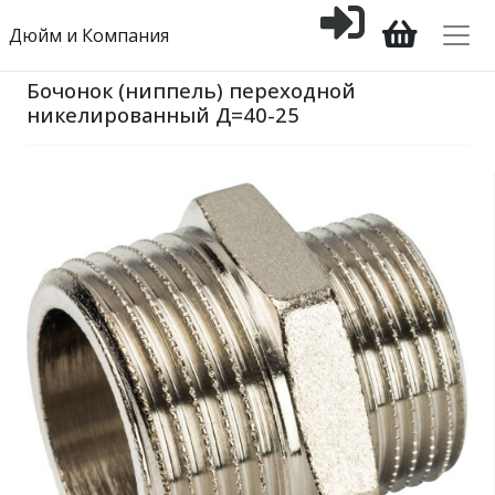
Дюйм и Компания
Бочонок (ниппель) переходной
никелированный Д=40-25