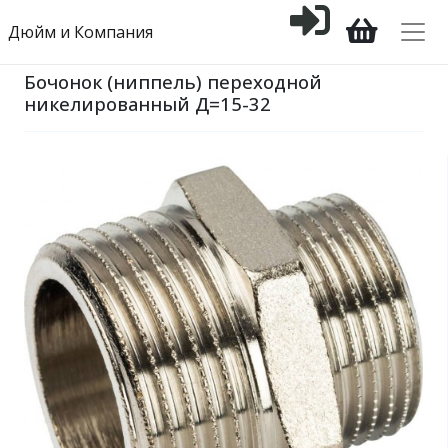
Дюйм и Компания
Бочонок (ниппель) переходной
никелированный Д=15-32