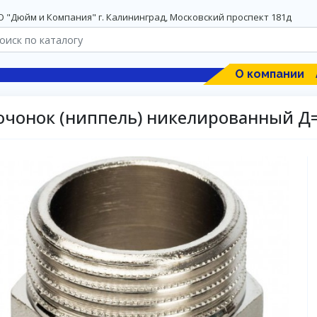
 "Дюйм и Компания" г. Калининград, Московский проспект 181д
О компании
очонок (ниппель) никелированный Д