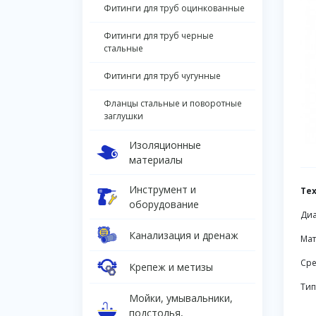
Фитинги для труб оцинкованные
Фитинги для труб черные
стальные
Фитинги для труб чугунные
Фланцы стальные и поворотные
заглушки
Изоляционные
материалы
Инструмент и
Те
оборудование
Диа
Канализация и дренаж
Мат
Сре
Крепеж и метизы
Тип
Мойки, умывальники,
подстолья,