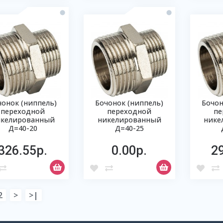
чонок (ниппель)
Бочонок (ниппель)
Бочон
переходной
переходной
пе
икелированный
никелированный
нике
Д=40-20
Д=40-25
326.55р.
0.00р.
2
2
>
>|