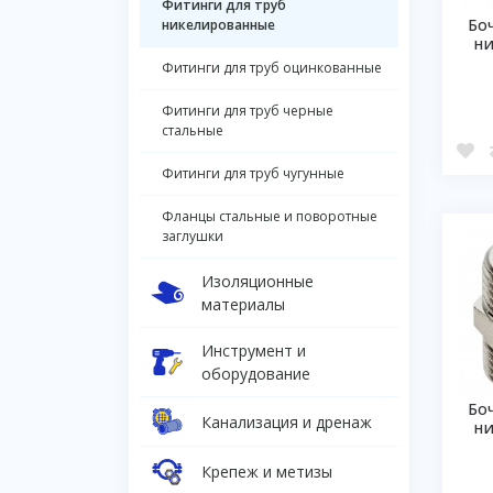
Фитинги для труб
Бо
никелированные
н
Фитинги для труб оцинкованные
Фитинги для труб черные
стальные
Фитинги для труб чугунные
Фланцы стальные и поворотные
заглушки
Изоляционные
материалы
Инструмент и
оборудование
Бо
Канализация и дренаж
н
Крепеж и метизы