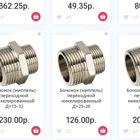
362.25р.
49.35р.
8
чонок (ниппель)
Бочонок (ниппель)
Бочон
переходной
переходной
пе
икелированный
никелированный
нике
Д=15-32
Д=25-20
230.00р.
126.00р.
2