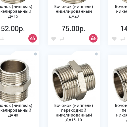
чонок (ниппель)
Бочонок (ниппель)
Бочон
икелированный
никелированный
нике
Д=15
Д=20
52.00р.
75.00р.
1
чонок (ниппель)
Бочонок (ниппель)
Бочон
икелированный
переходной
пе
Д=40
никелированный
нике
Д=15-10