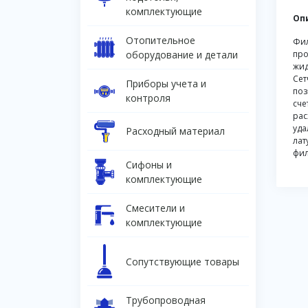
комплектующие
Оп
Отопительное
Фил
оборудование и детали
про
жид
Сет
Приборы учета и
поз
контроля
сче
рас
уда
Расходный материал
лат
фил
Сифоны и
комплектующие
Смесители и
комплектующие
Сопутствующие товары
Трубопроводная