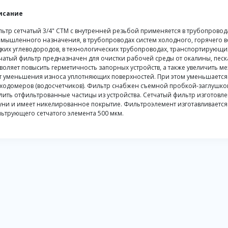
исание
ьтр сетчатый 3/4" CTM с внутренней резьбой применяется в трубопровода
мышленного назначения, в трубопроводах систем холодного, горячего в
ких углеводородов, в технологических трубопроводах, транспортирующих
чатый фильтр предназначен для очистки рабочей среды от окалины, песка
воляет повысить герметичность запорных устройств, а также увеличить м
т уменьшения износа уплотняющих поверхностей. При этом уменьшается
ходомеров (водосчетчиков). Фильтр снабжен съемной пробкой-заглушкой
лить отфильтрованные частицы из устройства. Сетчатый фильтр изготов
уни и имеет никелированное покрытие. Фильтроэлемент изготавливается
ьтрующего сетчатого элемента 500 мкм.