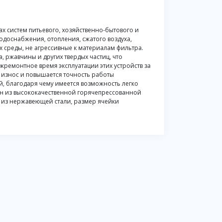
х систем питьевого, хозяйственно-бытового и
одоснабжения, отопления, сжатого воздуха,
 среды, не агрессивные к материалам фильтра.
, ржавчины и других твердых частиц, что
ежремонтное время эксплуатации этих устройств за
 износ и повышается точность работы
, благодаря чему имеется возможность легко
лен из высококачественной горячепрессованной
 из нержавеющей стали, размер ячейки