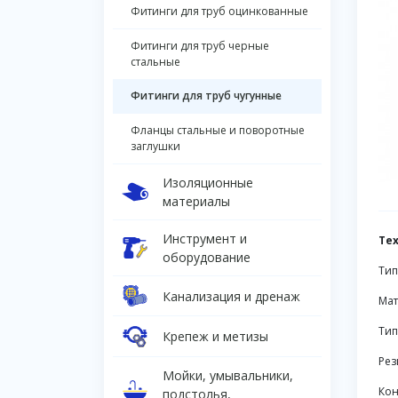
Фитинги для труб оцинкованные
Фитинги для труб черные
стальные
Фитинги для труб чугунные
Фланцы стальные и поворотные
заглушки
Изоляционные
материалы
Инструмент и
Те
оборудование
Тип
Канализация и дренаж
Мат
Тип
Крепеж и метизы
Рез
Мойки, умывальники,
Кон
подстолья,