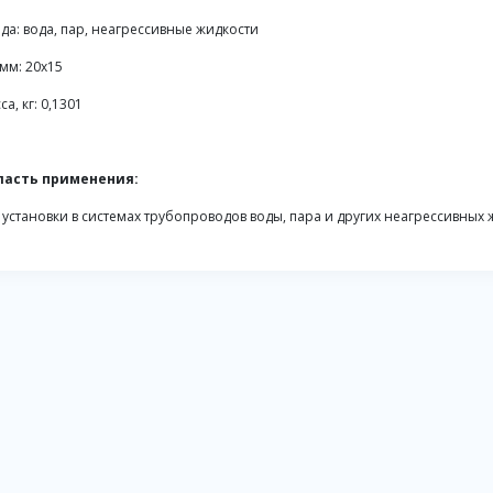
да: вода, пар, неагрессивные жидкости
 мм: 20х15
са, кг: 0,1301
ласть применения:
 установки в системах трубопроводов воды, пара и других неагрессивных