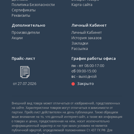
Политика Безопасности
Карта сайта
Сертификаты
Реквизиты
Дополнительно
Личный Кабинет
Производители
Личный Кабинет
Акции
История заказов
Закладки
Рассылка
Прайс-лист
График работы офиса
пн - пт
08:00-17:00
сб
09:00-15:00
вс -
выходной
Закрыто
от 27.07.2026
Внешний вид товара может отличаться от изображений, представленных
на сайте. Характеристики товаров могут отличаться в зависимости от
партии. Прайс-лист действителен на день публикации. Также обращаем
ваше внимание на то, что данный интернет-сайт, а также вся информация
о товарах и ценах, предоставленная на нём, носит исключительно
информационный характер и ни при каких условиях не является
публичной офертой, определяемой положениями Ст.437 ГК РФ. Для